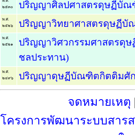
พ.ศ.
ปริญญาศิลปศาสตรดุษฏีบัณฑิต
๒๕๓๐
พ.ศ.
ปริญญาวิทยาศาสตรดุษฏีบัณฑ
๒๕๒๖
พ.ศ.
ปริญญาวิศวกรรมศาสตรดุษฏีบ
๒๕๒๑
ชลประทาน)
พ.ศ.
ปริญญาดุษฏีบัณฑิตกิตติมศั
๒๔๙๖
จดหมายเหตุ
โครงการพัฒนาระบบสารสนเท