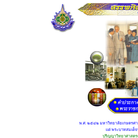
พ.ศ. ๒๕๔๒ มหาวิทยาลัยเกษตรศาสตร
แด่ พระบาทสมเด็
ปริญญาวิทยาศาสตรดุษ