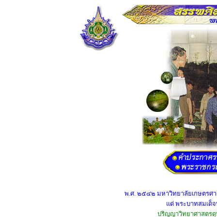
พ.ศ. ๒๕๔๒ มหาวิทยาลัยเกษตรศาสตร
แด่ พระบาทสมเด็
ปริญญาวิทยาศาสตรดุษฏ