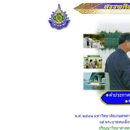
พ.ศ. ๒๕๔๑ มหาวิทยาลัยเกษตรศาสตร
แด่ พระบาทสมเด็
ปริญญาวิทยาศาสตรดุ