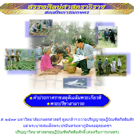
.ศ. ๒๕๓๙ มหาวิทยาลัยเกษตรศาสตร์ ทูลเกล้าฯ ถวายปริญญาดุษฎีบัณฑิตกิตติมศักด
แด่ พระบาทสมเด็จพระปรมินทรมหาภูมิพลอดุลยเดชฯ
ปริญญาวิทยาศาสตรดุษฏีบัณฑิตกิตติมศักดิ์ (ส่งเสริมการเกษตร)