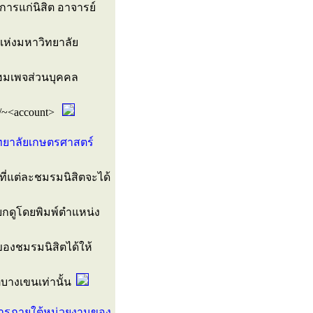
ิการแก่นิสิต อาจารย์
แห่งมหาวิทยาลัย
โฮมเพจส่วนบุคคล
h/~<account>
ิทยาลัยเกษตรศาสตร์
ี่แต่ละชมรมนิสิตจะได้
ดูโดยพิมพ์ตำแหน่ง
จของชมรมนิสิตได้ให้
บางเขนเท่านั้น
าการภายใต้หน่วยงานของ