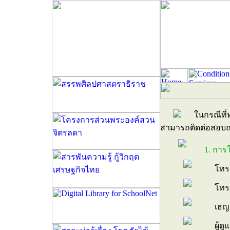
ในกรณีที่
สามารถติดต่อสอบถา
1. การ
โทรศ
โทรส
เธญ
ผู้ด