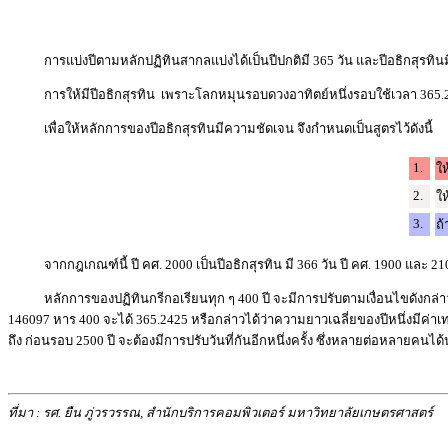
การ
แบ่ง
ปี
ตาม
หลัก
ปฏิทิน
สากล
แบ่ง
ได้
เป็น
ปี
ปกติ
มี 365 วัน และ
ปี
อธิกสุรทิน
การ
ให้
มี
ปี
อธิกสุรทิน
เพราะ
โลก
หมุน
รอบ
ดวง
อาทิตย์
หนึ่ง
รอบ
ใช้
เวลา 365.
เพื่อ
ให้
หลัก
การ
ของ
ปี
อธิกสุรทิน
มี
ความ
ชัด
เจน จึง
กำหนด
เป็น
สูตร
ไว้
ดัง
นี้
1.
ให
2.
ให
3.
ถ้
จาก
กฎ
เกณฑ์
นี้ ปี คศ.
2000 เป็น
ปี
อธิกสุรทิน มี 366 วัน ปี คศ.
1900 และ 210
หลัก
การ
ของ
ปฏิทิน
กรี
กอ
เรียน
ทุก ๆ 400 ปี จะ
มี
การ
ปรับ
ตาม
เงื่อน
ไข
ดัง
กล่า
146097 หาร 400 จะ
ได้ 365.2425 หรือ
กล่าว
ได้
ว่า
ความ
ยาว
เฉลี่ย
ของ
ปี
หนึ่ง
มี
ค่า
เท
ถึง ก่อน
รอบ 2500 ปี
จะ
ต้อง
มี
การ
ปรับ
วัน
ที่
กัน
อีก
หนึ่ง
ครั้ง ซึ่ง
หลาย
ต่อ
หลาย
คน
ได้
ที่มา : รศ. ยืน ภู่วรวรรณ, สำนักบริการคอมพิวเตอร์ มหาวิทยาลัยเกษตรศาสตร์