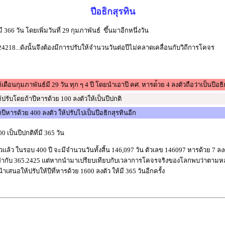
ปี
อธิกสุรทิน
มี 366 วัน โดย
เพิ่ม
วัน
ที่ 29 กุมภา
พันธ์
ขึ้น
มา
อีก
หนึ่ง
วัน
24218...
ดัง
นั้น
จึง
ต้อง
มี
การ
ปรับ
ให้
จำนวน
วัน
ต่อ
ปี
ไม่
คลาด
เคลื่อนกับวิถี
การ
โคจร
้
เดือน
กุมภา
พันธ์
มี 29 วัน ทุก ๆ 4 ปี โดย
นำ
เอา
ปี คศ. หารด
้วย 4 ลง
ตัว
ถือ
ว่า
เป็น
ปี
อธิ
้
ปรับ
โดย
ถ้า
ปี
หาร
ด้วย 100 ลง
ตัว
ให้
เป็น
ปี
ปกติ
า
ปี
หาร
ด้วย 400 ลง
ตัว ให้
ปรับ
ไป
เป็น
ปี
อธิกสุรทิน
อีก
0 เป็น
ปี
ปกติ
ที่
มี 365 วัน
ว
แล้ว ใน
รอบ 400 ปี จะ
มี
จำนวน
วัน
ทั้ง
สิ้น 146,097 วัน ตัว
เลข 146097 หาร
ด้วย 7 ลง
่ากับ 365.2425 แต่
หาก
นำ
มา
เปรียบ
เทียบ
กับ
เวลา
การ
โคจร
จริง
ของ
โลก
พบ
ว่า
ตาม
ห
นำ
เสนอ
ให้
ปรับ
ให้
ปี
ที่
หาร
ด้วย 1600 ลง
ตัว ให้
มี 365 วัน
อีก
ครั้ง