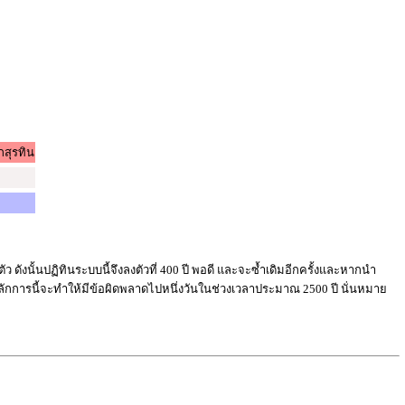
กสุรทิน
ตัว ดัง
นั้น
ปฏิทิน
ระบบ
นี้
จึง
ลง
ตัว
ที่ 400 ปี พอ
ดี และ
จะ
ซ้ำเดิมอีก
ครั้ง
และ
หาก
นำ
ลัก
การ
นี้
จะ
ทำ
ให้
มี
ข้อ
ผิด
พล
าดไป
หนึ่ง
วัน
ใน
ช่วง
เวลา
ประมาณ 2500 ปี นั่น
หมาย