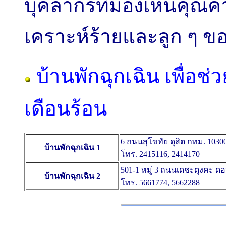
บุคลากร
ที่
มอง
เห็น
คุณ
ค่
เคราะห์
ร้าย
และ
ลูก ๆ ข
บ้าน
พัก
ฉุกเฉิน เพื่อ
ช่ว
เดือน
ร้อน
6 ถนนสุโขทัย ดุสิต กทม.
1030
บ้าน
พัก
ฉุกเฉิน 1
โทร.
2415116, 2414170
501-1 หมู่ 3 ถนน
เดชะ
ตุง
คะ ด
บ้าน
พัก
ฉุกเฉิน 2
โทร.
5661774, 5662288