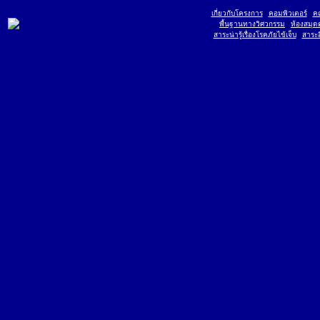
เกี่ยวกับโครงการ
|
คอมพิวเตอร์
|
ค
พื้นฐานทางวิศวกรรม
|
ห้องสมุด
สาระน่ารู้เรื่องโรคภัยไข้เจ็บ
|
สาระอ