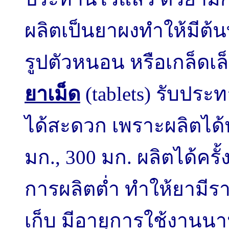
ผลิต
เป็น
ยา
ผง
ทำ
ให้
มี
ต้น
รูป
ตัว
หนอน หรือ
เกล็ด
เล
ยา
เม็ด
(tablets) รับ
ประท
ได้
สะดวก เพราะ
ผลิต
ได้
มก., 300 มก. ผลิต
ได้
ครั้
การ
ผลิต
ต่ำ ทำ
ให้
ยา
มี
ร
เก็บ มี
อายุ
การ
ใช้
งาน
นา