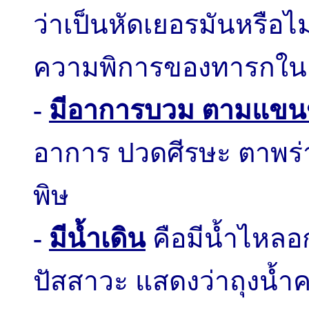
ว่า
เป็นหัดเยอรมัน
หรือ
ไม
ความ
พิการ
ของ
ทารก
ใน
-
มี
อาการ
บวม ตาม
แขน
อาการ ปวดศีรษะ ตา
พร่
พิษ
-
มี
น้ำ
เดิน
คือ
มี
น้ำ
ไหล
อ
ปัสสาวะ แสดง
ว่า
ถุง
น้ำ
ค