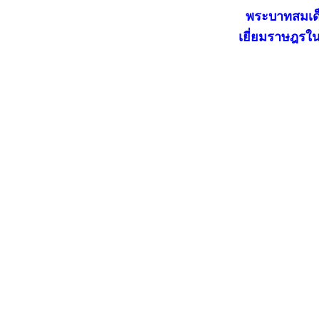
พระบาทสมเด็จ
เยี่ยมราษฎรใน