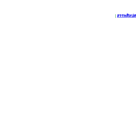
|
สรรพศิลปศ