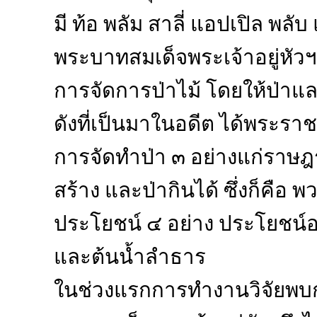
มี ท้อ พลัม สาลี่ แอปเปิล พลับ
พระ
บาท
สมเด็จ
พระ
เจ้า
อยู่
หัวฯ
การ
จัด
การ
ป่า
ไม้ โดย
ให้
ป่า
แล
ดัง
ที่
เป็น
มา
ใน
อดีต ได้
พระ
ราช
การ
จัด
ทำ
ป่า ๓ อย่าง
แก่
ราษฎร
สร้าง และ
ป่า
กิน
ได้ ซึ่ง
ก็
คือ พ
ประ
โยชน์ ๔ อย่าง ประ
โยชน์
อ
และ
ต้น
น้ำ
ลำ
ธาร
ใน
ช่วง
แรก
การ
ทำ
งาน
วิจัย
พบ