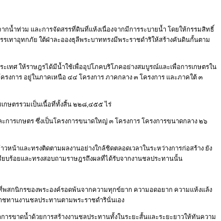
จากน้ำท่วม และการจัดสรรที่ดินที่แห้งเนื่องจากมีการระบายน้ำ โดยให้กรรมสิทธิ์
บรรเทาอุทกภัย ใต้ฝ่าละอองธุลีพระบาททรงมีพระราชดำริให้สร้างคันดินกั้นตาม
ะเทศ ให้ราษฎรได้มีน้ำใช้เพื่ออุปโภคบริโภคอย่างสมบูรณ์และเพื่อการเกษตรใน
๐ โครงการ อยู่ในภาคเหนือ ๔๔ โครงการ ภาคกลาง ๓ โครงการ และภาคใต้ ๓
รรวมเป็นเนื้อที่ทั้งสิ้น ๒๒๘,๔๕๕ ไร่
ภัยและการเกษตร ซึ่งเป็นโครงการขนาดใหญ่ ๓ โครงการ โครงการขนาดกลาง ๒๖
้าวหน้าและทรงติดตามผลงานอย่างใกล้ชิดตลอดเวลาในระหว่างการก่อสร้าง ยัง
ูความเรียบร้อยและทรงสอบถามราษฎรถึงผลที่ได้รับจากงานชลประทานนั้น
การที่พสกนิกรของพระองค์รอดพ้นจากความทุกข์ยาก ความอดอยาก ความแห้งแล้ง
พระราชทานงานชลประทานตามพระราชดำรินั่นเอง
ญหาการขาดน้ำด้วยการสร้างงานชลประทานทั้งในระยะสั้นและระยะยาวให้ทันความ