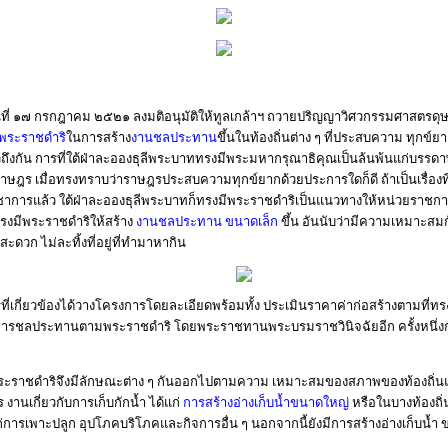
ที่ ๑๗ กรกฎาคม ๒๕๒๑ ลงมติอนุมัติให้ทูลเกล้าฯ ถวายปริญญาวิศวกรรมศาสตรดุษฎี
พระราชดำริ
ในการสร้าง
งานชลประทาน
ขึ้นในท้องถิ่นต่าง ๆ ที่ประสบความ ทุกข์
วถึงกัน การที่ใต้ฝ่าละอองธุลีพระบาททรงมีพระมหากรุณาธิคุณเป็นล้นพ้นแก่บรร
 เมื่อทรงทราบว่าราษฎรประสบความทุกข์ยากด้วยประการใดก็ดี ถ้าเป็นเรื่องที่
ับวิชาการแล้ว ใต้ฝ่าละอองธุลีพระบาทก็ทรงมีพระราชดำริเป็นแนวทางให้หน่วยราชกา
รงมีพระราชดำริให้สร้าง
งานชลประทาน ขนาดเล็ก
ขึ้น อันนับว่ามีความเหมาะสม
ดวก ไม่ละทิ้งที่อยู่ที่ทำมาหากิน
ี่ยวข้องได้วางโครงการโดยละเอียดพร้อมทั้ง ประเมินราคาค่าก่อสร้างตามที่ทรง
งการชลประทานตามพระราชดำริ โดยพระราชทานพระบรมราชวินิจฉัยอีก ครั้งหนึ่งก
ชดำริจึงมีลักษณะต่าง ๆ กันออกไปตามความ เหมาะสมของสภาพของท้องถิ่นและปัญ
งานเกี่ยวกับการเก็บกักน้ำ ได้แก่
การสร้างอ่างเก็บน้ำขนาดใหญ่
หรือในบางท้องถิ่น
่การเพาะปลูก อุปโภคบริโภคและกิจการอื่น ๆ นอกจากนี้ยังมีการสร้างอ่างเก็บน้