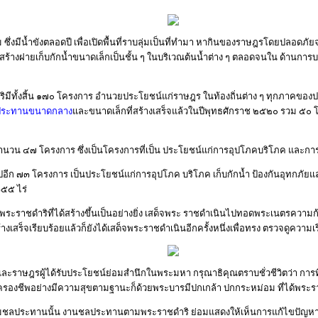
ึ่งมีน้ำขังตลอดปี เพื่อเปิดพื้นที่ราบลุ่มเป็นที่ทำมา หากินของราษฎรโดยปลอดภัย
สร้างฝายเก็บกักน้ำขนาดเล็กเป็นชั้น ๆ ในบริเวณต้นน้ำต่าง ๆ ตลอดจนใน ด้านการ
ทั้งสิ้น ๑๗๐ โครงการ อำนวยประโยชน์แก่ราษฎร ในท้องถิ่นต่าง ๆ ทุกภาคของปร
ประทานขนาดกลาง
และขนาดเล็กที่สร้างเสร็จแล้วในปีพุทธศักราช ๒๕๒๐ รวม ๕
 ๔๗ โครงการ ซึ่งเป็นโครงการที่เป็น ประโยชน์แก่การอุปโภคบริโภค และการเกษต
ไปอีก ๗๓ โครงการ เป็นประโยชน์แก่การอุปโภค บริโภค เก็บกักน้ำ ป้องกันอุทก
๓๕๕ ไร่
ราชดำริที่ได้สร้างขึ้นเป็นอย่างยิ่ง เสด็จพระ ราชดำเนินไปทอดพระเนตรความก
่อสร้างเสร็จเรียบร้อยแล้วก็ยังได้เสด็จพระราชดำเนินอีกครั้งหนึ่งเพื่อทรง ตรวจด
่และราษฎรผู้ได้รับประโยชน์ย่อมสำนึกในพระมหา กรุณาธิคุณตราบชั่วชีวิตว่า 
การครองชีพอย่างมีความสุขตามฐานะก็ด้วยพระบารมีปกเกล้า ปกกระหม่อม ที่ได้
ศวกรรมชลประทานนั้น งานชลประทานตามพระราชดำริ ย่อมแสดงให้เห็นการแก้ไขปั