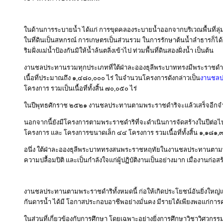
ในด้านการระบายน้ำ ได้แก่ การขุดคลองระบายน้ำออกจากบริเวณพื้นที่ลุ่ม ซ
ในที่ดินเป็นสหกรณ์ การเกษตรเป็นส่วนรวม ในการรักษาต้นน้ำลำธารก็ได้
ริมฝั่งแม่น้ำป้องกันมิให้น้ำล้นตลิ่งเข้าไป ท่วมพื้นที่ดินสองฝั่งน้ำ เป็นต้น
งานชลประทานรวมทุกประเภทที่ใต้ฝ่าละอองธุลีพระบาททรงมีพระราชดำริมี
เนื้อที่ประมาณถึง ๑,๔๘๐,๐๐๐ ไร่ ในจำนวนโครงการดังกล่าวเป็น
งานชล
โครงการ รวมเป็นเนื้อที่ทั้งสิ้น ๗๐,๐๕๐ ไร่
ในปีพุทธศักราช ๒๕๒๑ งานชลประทานตามพระราชดำริจะแล้วเสร็จอีกจำนวน
นอกจากนี้ยังมีโครงการตามพระราชดำริที่จะดำเนินการจัดสร้างในปีต่อ
โครงการ และ โครงการขนาดเล็ก ๔๔ โครงการ รวมเนื้อที่ทั้งสิ้น ๑,๑๘๑,
อนึ่ง ใต้ฝ่าละอองธุลีพระบาททรงสนพระราชหฤทัยในงานชลประทานตามพระ
ความปลื้อมปิติ และเป็นกำลังใจแก่ผู้ปฏิบัติงานเป็นอย่างมาก เมื่องานก
งานชลประทานตามพระราชดำริทั้งหมดนี้ ก่อให้เกิดประโยชน์อันยิ่งใหญ
กันดารน้ำ ได้มี โอกาสประกอบอาชีพอย่างมั่นคง มีรายได้เพียงพอแก่
ในส่วนที่เกี่ยวข้องกับการศึกษา โดยเฉพาะอย่างยิ่งการศึกษาวิชาวิ