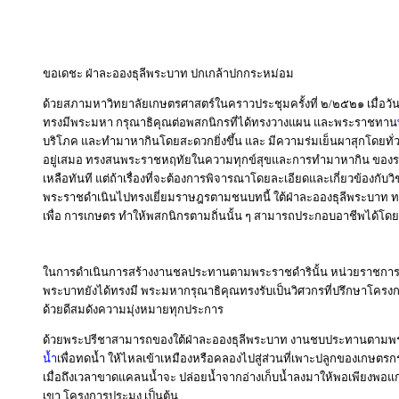
ขอเดชะ ฝ่าละอองธุลีพระบาท ปกเกล้าปกกระหม่อม
ด้วยสภามหาวิทยาลัยเกษตรศาสตร์ในคราวประชุมครั้งที่ ๒/๒๕๒๑ เมื่อวัน
ทรงมีพระมหา กรุณาธิคุณต่อพสกนิกรที่ได้ทรงวางแผน และพระราชทาน
บริโภค และทำมาหากินโดยสะดวกยิ่งขึ้น และ มีความร่มเย็นผาสุกโดยทั่
อยู่เสมอ ทรงสนพระราชหฤทัยในความทุกข์สุขและการทำมาหากิน ของราษฎร
เหลือทันที แต่ถ้าเรื่องที่จะต้องการพิจารณาโดยละเอียดและเกี่ยวข้องก
พระราชดำเนินไปทรงเยี่ยมราษฎรตามชนบทนี้ ใต้ฝ่าละอองธุลีพระบาท ท
เพื่อ การเกษตร ทำให้พสกนิกรตามถิ่นนั้น ๆ สามารถประกอบอาชีพได้โดยสะ
ในการดำเนินการสร้างงานชลประทานตามพระราชดำรินั้น หน่วยราชการที่เก
พระบาทยังได้ทรงมี พระมหากรุณาธิคุณทรงรับเป็นวิศวกรที่ปรึกษาโคร
ด้วยดีสมดังความมุ่งหมายทุกประการ
ด้วยพระปรีชาสามารถของใต้ฝ่าละอองธุลีพระบาท งานชบประทานตามพระรา
น้ำ
เพื่อทดน้ำ ให้ไหลเข้าเหมืองหรือคลองไปสู่ส่วนที่เพาะปลูกของเกษตรกร 
เมื่อถึงเวลาขาดแคลนน้ำจะ ปล่อยน้ำจากอ่างเก็บน้ำลงมาให้พอเพียงพอแก
เขา โครงการประมง เป็นต้น