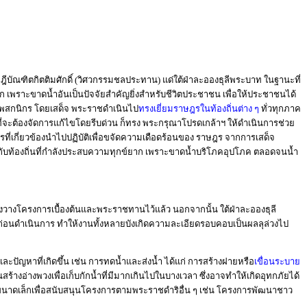
บัณฑิตกิตติมศักดิ์ (วิศวกรรมชลประทาน) แด่ใต้ฝ่าละอองธุลีพระบาท ในฐานะที่
ยาก เพราะขาดน้ำอันเป็นปัจจัยสำคัญยิ่งสำหรับชีวิตประชาชน เพื่อให้ประชาชนได้
ดาพสกนิกร โดยเสด็จ พระราชดำเนินไป
ทรงเยี่ยมราษฎรในท้องถิ่นต่าง ๆ
ทั่วทุกภาค
จะต้องจัดการแก้ไขโดยรีบด่วน ก็ทรง พระกรุณาโปรดเกล้าฯ ให้ดำเนินการช่วย
รที่เกี่ยวข้องนำไปปฏิบัติเพื่อขจัดความเดือดร้อนของ ราษฎร จากการเสด็จ
กับท้องถิ่นที่กำลังประสบความทุกข์ยาก เพราะขาดน้ำบริโภคอุปโภค ตลอดจนน้ำ
วางโครงการเบื้องต้นและพระราชทานไว้แล้ว นอกจากนั้น ใต้ฝ่าละอองธุลี
่อนดำเนินการ ทำให้งานทั้งหลายบังเกิดความละเอียดรอบคอบเป็นผลลุล่วงไป
หาที่เกิดขึ้น เช่น การทดน้ำและส่งน้ำ ได้แก่ การสร้างฝายหรือ
เขื่อนระบาย
สร้างอ่างพวงเพื่อเก็บกักน้ำที่มีมากเกินไปในบางเวลา ซึ่งอาจทำให้เกิดอุทกภัยได้
ำ ขนาดเล็กเพื่อสนับสนุนโครงการตามพระราชดำริอื่น ๆ เช่น โครงการพัฒนาชาว